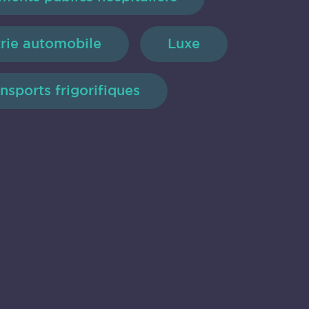
trie automobile
Luxe
nsports frigorifiques