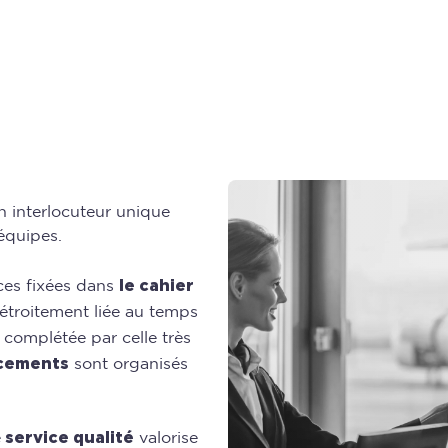
un interlocuteur unique
équipes.
le cahier
ces fixées dans
t étroitement liée au temps
complétée par celle très
cements
sont organisés
service qualité
e
valorise