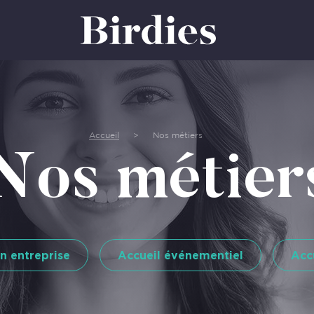
Accueil
>
Nos métiers
Nos métier
n entreprise
Accueil événementiel
Accu