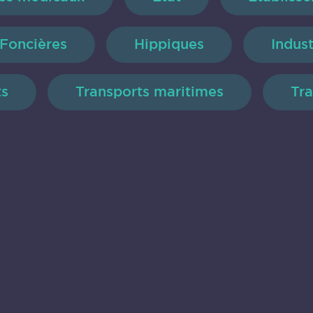
Foncières
Hippiques
Indus
ts
Transports maritimes
Tra