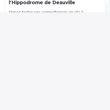
l'Hippodrome de Deauville
Venez tester vos compétences en ski à
l’Hippodrome de Deauville ! Notre animatrice
vous guidera ...
Lire la suite